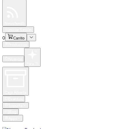
Especiales
Newsfeed
0
Iniciar Sesión
0
Carrito
Productos
Nuevos
Para Ti
Caja Abierta
Eventos
Soporte
Blog
Apps