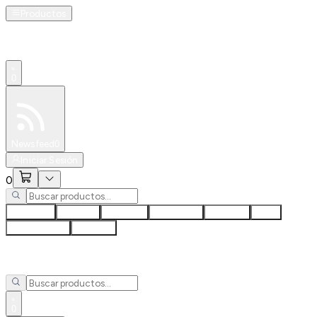
Productos
0
Especiales
Newsfeed
0
Iniciar Sesión
0
Para Ti
Nuevos
Noticias
Especiales
Eventos
Blog
Caja Abierta
Soporte
0