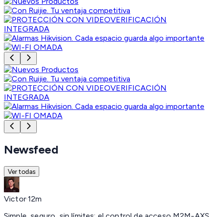
Newsfeed
Ver todas
Victor
·
12m
Simple, seguro, sin límites:
el control de acceso M2M-AXS