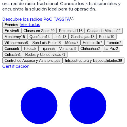
una red de radio tradicional. Conoce los kits disponibles y
encuentra la solución ideal para tu operación.
Descubre los radios PoC TASSTA
Ver todas
Eventos
En vivo
5
Clases en Zoom
29
Presencial
116
Ciudad de México
22
Monterrey
15
Querétaro
14
León
13
Guadalajara
13
Puebla
10
Villahermosa
8
San Luis Potosí
8
Mérida
7
Hermosillo
7
Torreón
7
Cancún
5
Toluca
5
Tijuana
5
Veracruz
3
Chihuahua
2
La Paz
2
Culiacán
1
Redes y Conectividad
71
Control de Acceso y Asistencia
65
Infraestructura y Especialidades
39
Certificación