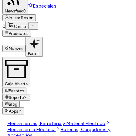
Especiales
Newsfeed
0
Iniciar Sesión
0
Carrito
Productos
Nuevos
Para Ti
Caja Abierta
Eventos
Soporte
Blog
Apps
Herramientas, Ferretería y Material Eléctrico
Herramienta Eléctrica
Baterías, Cargadores y
Accesorios