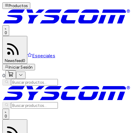
Productos
0
Especiales
Newsfeed
0
Iniciar Sesión
0
0