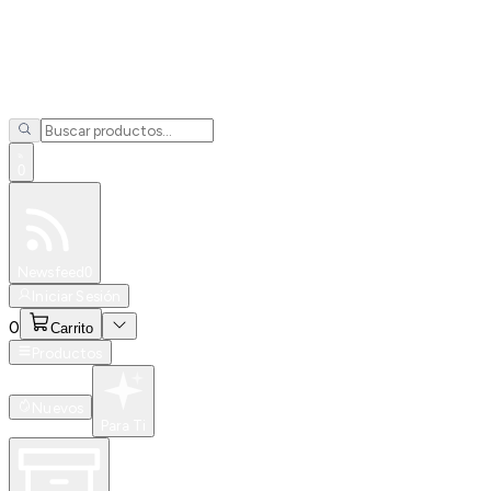
0
Especiales
Newsfeed
0
Iniciar Sesión
0
Carrito
Productos
Nuevos
Para Ti