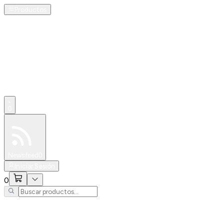
Productos
0
Especiales
Newsfeed
0
Iniciar Sesión
0