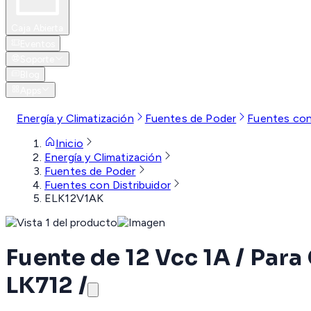
Caja Abierta
Eventos
Soporte
Blog
Apps
Energía y Climatización
Fuentes de Poder
Fuentes con 
Inicio
Energía y Climatización
Fuentes de Poder
Fuentes con Distribuidor
ELK12V1AK
Fuente de 12 Vcc 1A / Para
LK712 /