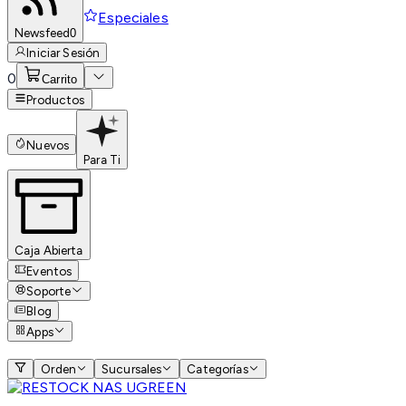
Especiales
Newsfeed
0
Iniciar Sesión
0
Carrito
Productos
Nuevos
Para Ti
Caja Abierta
Eventos
Soporte
Blog
Apps
Orden
Sucursales
Categorías