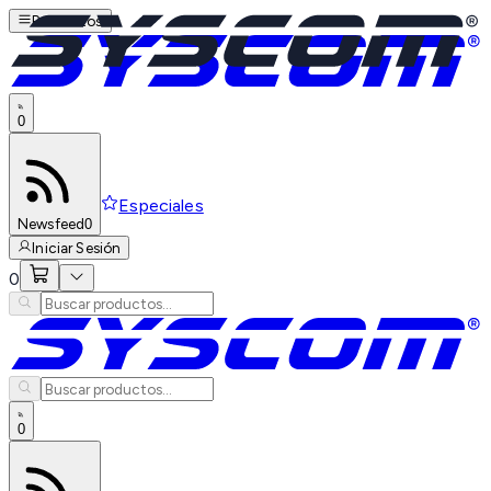
Productos
0
Especiales
Newsfeed
0
Iniciar Sesión
0
0