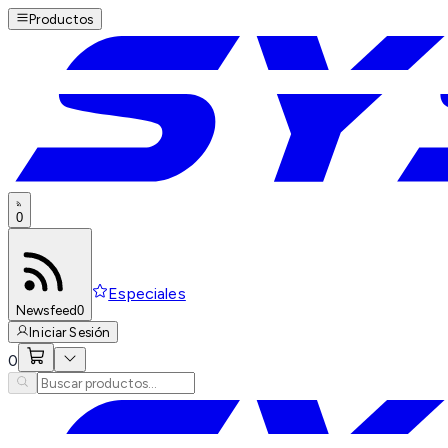
Productos
0
Especiales
Newsfeed
0
Iniciar Sesión
0